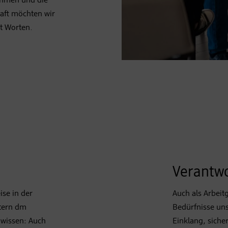
ehmen und die
haft möchten wir
t Worten.
Verantwo
ise in der
Auch als Arbeit
stern dm
Bedürfnisse uns
 wissen: Auch
Einklang, siche