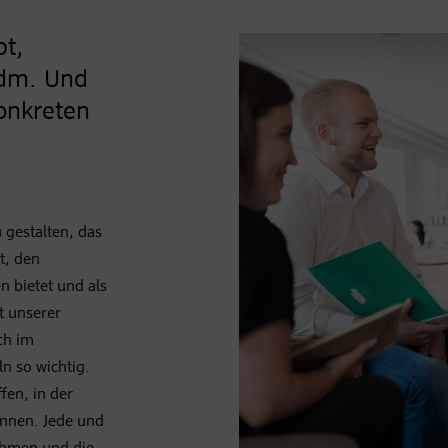
bt,
 dm. Und
konkreten
gestalten, das
t, den
 bietet und als
t unserer
ch im
n so wichtig.
fen, in der
nnen. Jede und