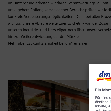
im Hintergrund arbeiten wir daran, verantwortungsvoll mit
umzugehen: Entlang verschiedener Bereiche prüfen wir fort
konkrete Verbesserungsmöglichkeiten. Denn bei allen Prozes
wichtig, unsere Abläufe weiterzuentwickeln – von der Zusa
unseren Industrie- und Herstellpartnern über unsere vernetzt
hin zur Weiterentwicklung der dm Märkte.
Mehr über „Zukunftsfähigkeit bei dm“ erfahren