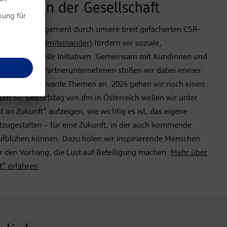
rtung in der Gesellschaft
d unser Engagement durch unsere breit gefächerten CSR-
nter dem Dach
{miteinander}
fördern wir soziale,
 und kulturelle Initiativen. Gemeinsam mit Kundinnen und
erlässlichen Partnerunternehmen stoßen wir dabei immer
ellschaftsrelevante Themen an. 2026 gehen wir noch einen
 Zum 50. Geburtstag von dm in Österreich wollen wir unter
 an Zukunft“ aufzeigen, wie wichtig es ist, das eigene
tzugestalten – für eine Zukunft, in der auch kommende
ufblühen können. Dazu holen wir inspirierende Menschen
r den Vorhang, die Lust auf Beteiligung machen.
Mehr über
t“ erfahren