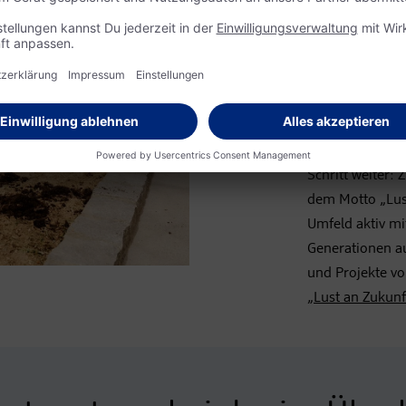
Verantwo
Abgerundet wir
Aktivitäten. U
umweltbezogene
Kunden sowie v
wieder neue ges
Schritt weiter:
dem Motto „Lust
Umfeld aktiv mi
Generationen a
und Projekte vo
„Lust an Zukunf