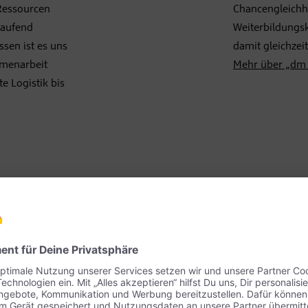
 Ressourcen
Chancengleichhe
laufend
Weiterbildungsk
sen ist es uns
damit gleichzei
mmenarbeit
Mehr über „dm 
e Logistik bis