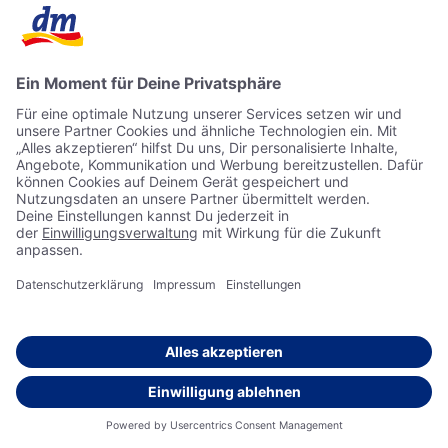
Meta Pixel (ehemals Facebook Pixel)
Das Meta Pixel der Meta Platforms Ireland Ltd. dient
insbesondere dazu, den Nutzern dieser Online-Auftritte im
Rahmen des Besuchs der sozialen Netzwerke Facebook und
Instagram interessenbezogene Werbeanzeigen („Ads“) in
diesen Netzwerken und im angeschlossenen Werbenetzwerk
(Audience Network), d.h. auch auf anderen Online-Auftritten,
zu präsentieren. Ebenso wird die Auswirkung dieser
Werbeanzeigen auf die Conversions gemessen und optimiert.
Hierbei nutzen wir auch die websitebasierte Custom Audience-
Funktion von Meta, um mit interessierten Partnern
Zielgruppen zu teilen. Es werden dabei ausschließlich Namen
und Größen von Zielgruppen geteilt, um eine
interessensgerechte Ausspielung von Anzeigen zu
ermöglichen. Es werden keinerlei personenbezogene