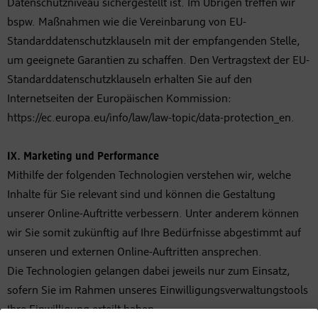
Datenschutzniveau sichergestellt ist. Im Übrigen treffen wir
bspw. Maßnahmen wie die Vereinbarung von EU-
Standarddatenschutzklauseln mit der empfangenden Stelle,
um geeignete Garantien zu schaffen. Den Vertragstext der EU-
Standarddatenschutzklauseln erhalten Sie auf den
Internetseiten der Europäischen Kommission:
https://ec.europa.eu/info/law/law-topic/data-protection_en.
IX.
Marketing und Performance
Mithilfe der folgenden Technologien verstehen wir, welche
Inhalte für Sie relevant sind und können die Gestaltung
unserer Online-Auftritte verbessern. Unter anderem können
wir Sie somit zukünftig auf Ihre Bedürfnisse abgestimmt auf
unseren und externen Online-Auftritten ansprechen.
Die Technologien gelangen dabei jeweils nur zum Einsatz,
sofern Sie im Rahmen unseres Einwilligungsverwaltungstools
Ihre Einwilligung erteilt haben.