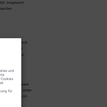
tzt. Insgesamt
esamten
Jugendliche durch
ischen Lasten
von Mobbing zu
oronavirus-
mstellung des
ue Konzepte sowie
sehr dankbar. Unter
neue Projekte im