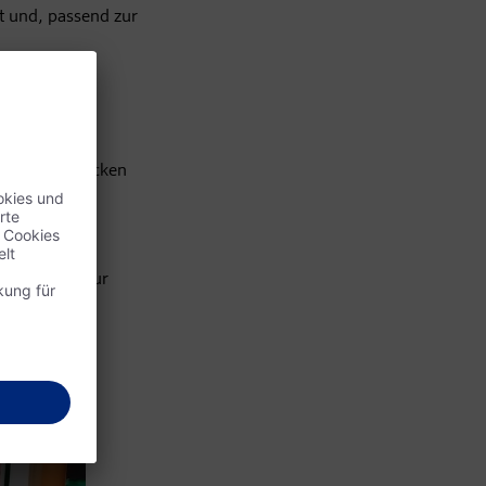
t und, passend zur
nstrahlen stecken
fortführen zu
gig von dm zur
ebevoll