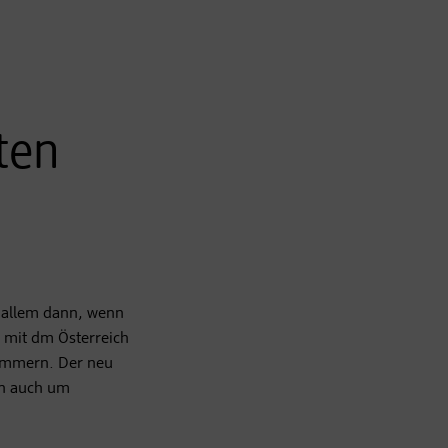
ten
r allem dann, wenn
n mit dm Österreich
kümmern. Der neu
rn auch um