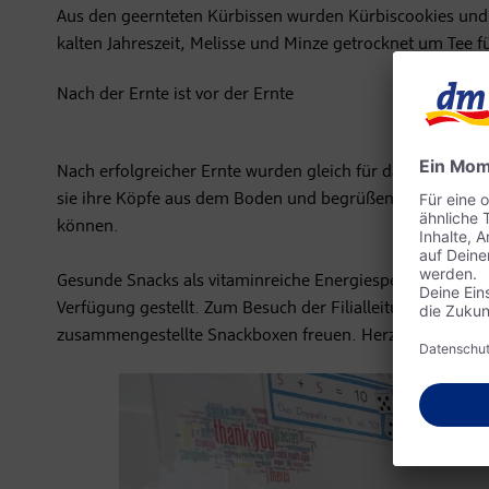
Aus den geernteten Kürbissen wurden Kürbiscookies und
kalten Jahreszeit, Melisse und Minze getrocknet um Tee 
Nach der Ernte ist vor der Ernte
Nach erfolgreicher Ernte wurden gleich für das nächste J
sie ihre Köpfe aus dem Boden und begrüßen den Frühling.
können.
Gesunde Snacks als vitaminreiche Energiespender wurden
Verfügung gestellt. Zum Besuch der Filialleitung von dm O
zusammengestellte Snackboxen freuen. Herzliches Danke