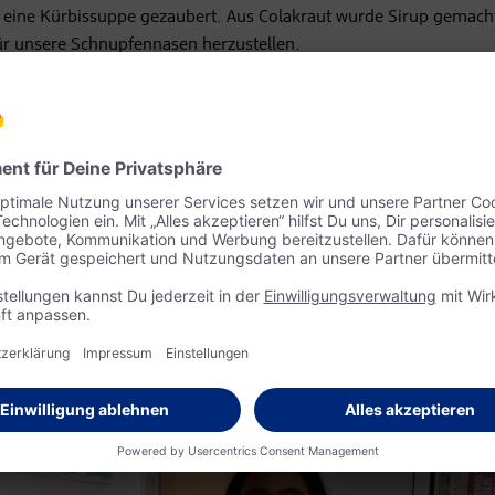
 eine Kürbissuppe gezaubert. Aus Colakraut wurde Sirup gemach
für unsere Schnupfennasen herzustellen.
ahr die Frühblüher gesetzt. Bereits mit den ersten warmen Sonne
 Unsere Kids freuen sich, das Gartenprojekt auch nächstes Jahr 
 den Kindern in den Lerncafés in Neusiedl und Oberwart großzü
berwart, anlässlich der Herbsternte, durften sich die Kids über li
 an dm für diese tolle Zusammenarbeit!