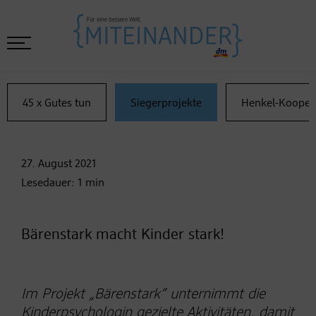
45 x Gutes tun
Siegerprojekte
Henkel-Kooper
27. August
2021
Lesedauer:
1
min
Bärenstark macht Kinder stark!
Im Projekt „Bärenstark“ unternimmt die
Kinderpsychologin gezielte Aktivitäten, damit