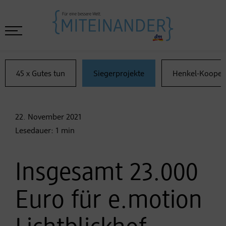
45 x Gutes tun
Siegerprojekte
Henkel-Kooper
22. November
2021
Lesedauer:
1
min
Insgesamt 23.000
Euro für e.motion