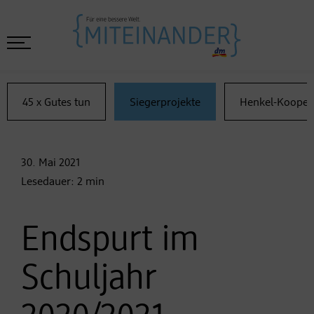
45 x Gutes tun
Siegerprojekte
Henkel-Kooper
30. Mai
2021
Lesedauer:
2
min
Endspurt im
Schuljahr