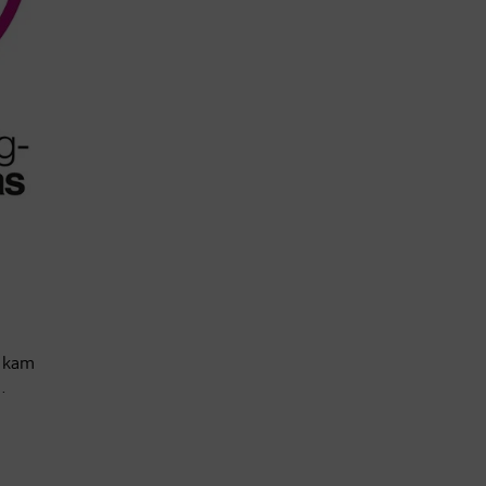
" kam
.