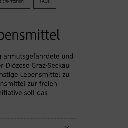
eichkriterien
FAQs
bensmittel
ig armutsgefährdete und
er Diözese Graz-Seckau
nstige Lebensmittel zu
smittel zur freien
tiative soll das