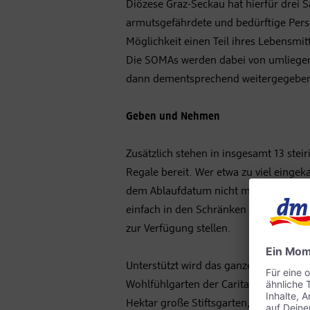
Diözese Graz-Seckau hat hierfür drei S
armutsgefährdete und bedürftige Perso
Möglichkeit einen Teil ihres Lebensmi
Die SOMAs werden dabei von umliegen
dann dementsprechend weitergegebe
Geben und Nehmen
Zusätzlich stehen in insgesamt 13 ste
Regale bereit. Wer etwa zu viel eingek
dem Ablaufdatum nicht mehr möglich i
einfach in den Schränken deponieren 
zur Verfügung stellen.
Unterstützt wird das ganze zudem au
Wohlfühlgarten der Caritas in St. Lam
Hektar große Stiftsgarten, ein Re-Use 