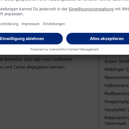
 selbst geernteten Kräutern und
utersalzen verwertet und verkauft
Teilnehme
Jakominiplat
Mariatroster
 soll das Angebot ausgebaut und bekannter
Weinzöttlstr
 Betreiber über alle noch haltbaren
Grazer Straß
ten und Carlas abgegeben werden.
Weblinger Gü
Wasserwerks
Halbenraine
Radlpassstr
Knappenplatz
Hauptplatz 5
Rebenland-C
Steiermark