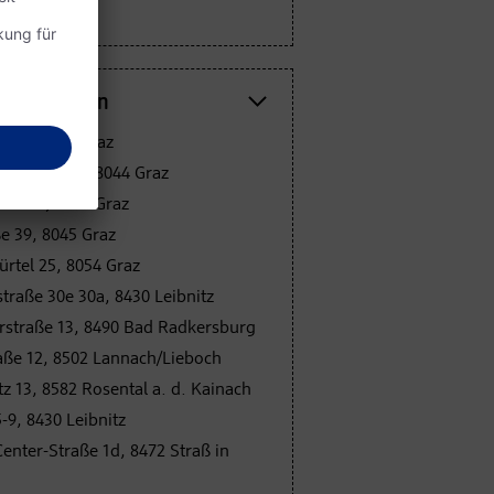
nde Filialen
z 12, 8010 Graz
 Straße 373, 8044 Graz
aße 16, 8045 Graz
e 39, 8045 Graz
rtel 25, 8054 Graz
traße 30e 30a, 8430 Leibnitz
rstraße 13, 8490 Bad Radkersburg
aße 12, 8502 Lannach/Lieboch
 13, 8582 Rosental a. d. Kainach
-9, 8430 Leibnitz
enter-Straße 1d, 8472 Straß in