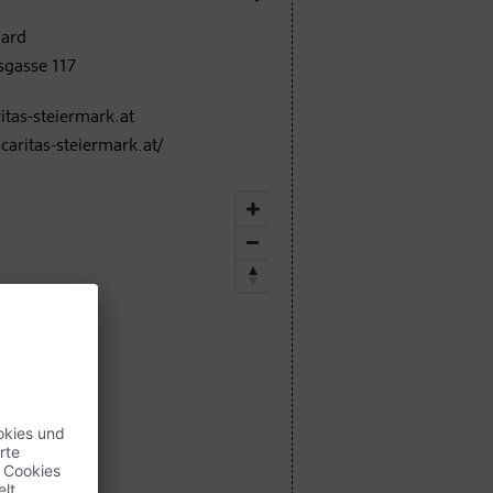
hard
sgasse 117
itas-steiermark.at
caritas-steiermark.at/