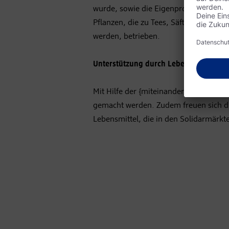
wurde, sowie die Eigenproduktion von
Pflanzen, die zu Tees, Säften oder Krä
werden, betrieben.
Unterstützung durch Lebensmittel
Mit Hilfe der {miteinander}-Initiative
gemacht werden. Zudem freuen sich die
Lebensmittel, die in den Solidarmärk