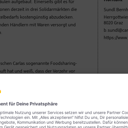
äulen aufgebaut. Einerseits gibt es für
nen derzeit in drei Solidarmärkten die
Sundl Bern
ttelbedarfs kostengünstig abzudecken.
Herrgottwie
8020 Graz
den Händlern mit Waren versorgt und
b.sundl@car
n.
https://www.
irischen Carlas sogenannte Foodsharing-
auft hat und weiß, dass der Verzehr vor
st, kann diese Lebensmittel ganz
und somit anderen zur freien Entnahme
s dem Projekt Domenico – dem
precht. Hier wird unter anderem der 3,5
Café, das in das Gewächshaus integriert