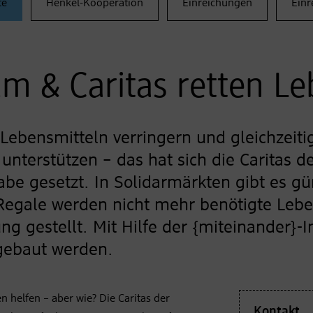
te
Henkel-Kooperation
Einreichungen
Einr
m & Caritas retten Le
ebensmitteln verringern und gleichzeit
unterstützen – das hat sich die Caritas d
be gesetzt. In Solidarmärkten gibt es gü
Regale werden nicht mehr benötigte Leben
 gestellt. Mit Hilfe der {miteinander}-Ini
gebaut werden.
helfen – aber wie? Die Caritas der
Kontakt