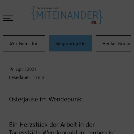
45 x Gutes tun
Siegerprojekte
Henkel-Kooper
19. April
2021
Lesedauer:
1
min
Osterjause im Wendepunkt
Ein Herzstück der Arbeit in der
Tagesstätte Wendepunkt in Leoben ist