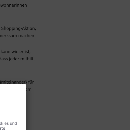
 Bewohnerinnen
t Shopping-Aktion,
ufmerksam machen.
kann wie er ist,
ss jeder mithilft
 {miteinander} für
t sehr gut zu dm