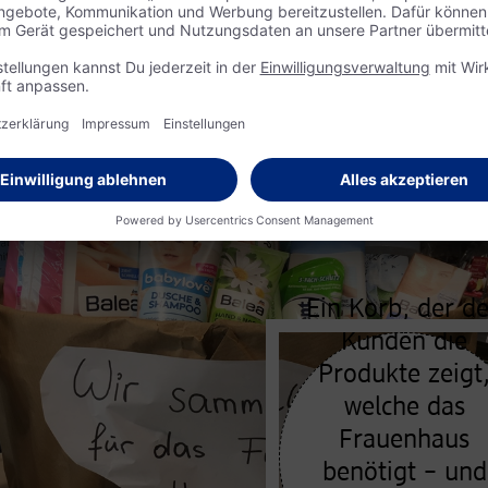
Ein Korb, der d
Kunden die
Produkte zeigt
welche das
Frauenhaus
benötigt – und