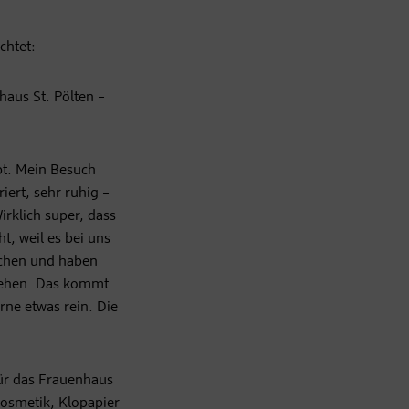
chtet:
haus St. Pölten –
bt. Mein Besuch
iert, sehr ruhig –
Wirklich super, dass
t, weil es bei uns
schen und haben
stehen. Das kommt
rne etwas rein. Die
ür das Frauenhaus
osmetik, Klopapier