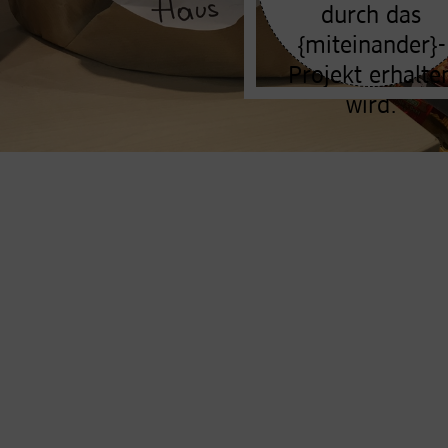
durch das
{miteinander}-
Projekt erhalte
wird.