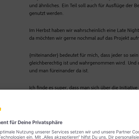
und ähnliches. Ein Teil soll auch für Ausflüge der
genutzt werden.
Im Herbst haben wir wahrscheinlich eine Late Nigh
da möchten wir gerne nochmal auf das Projekt a
{miteinander} bedeutet für mich, dass jeder so sein 
gleichberechtig ist und wahrgenommen wird. Und da
und man füreinander da ist.
Ich finde es super, dass man sich über die Initiative
Projekte in seiner Nähe engagieren kann. Das pass
und 'Hier bin ich Mensch'."