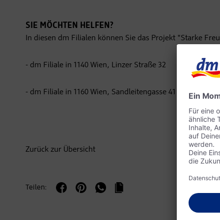
SIE MÖCHTEN HELFEN?
In diesen dm Filialen können Sie das Projekt "Starke Freu
- dm Filiale in 1140 Wien, Linzer Straße 32
- dm Filiale in 1160 Wien, Sandleitengasse 41
Zurück zur Übersicht
Teilen: