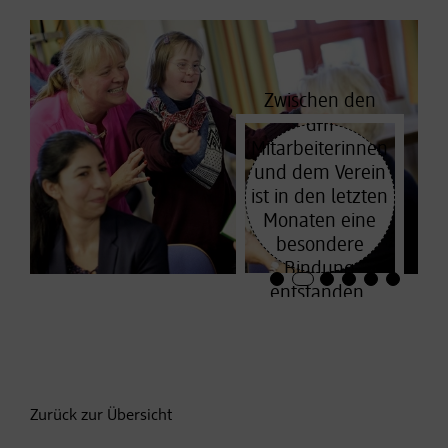
Zwischen den
dm
Mitarbeiterinnen
n
und dem Verein
ist in den letzten
Monaten eine
besondere
Bindung
entstanden.
Zurück zur Übersicht