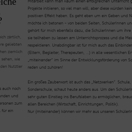
lche
Mitarbeit kann man kaum einen erfolgreichen Unterricht 
m
Projekte initiieren, so viel man will, aber diese würden ke
positiven Effekt haben. Es geht eben um ein Geben und
?
möchte ich betonen – von beiden Seiten, SchülerInnen un
gehört für mich ebenfalls dazu, die SchülerInnen um ihre
ch zärtlich,
sie teilhaben zu lassen am Unterrichtsprozess und die Me
hre geliebten
respektieren. Unabdingbar ist für mich auch das Einbin
hen ziemlich
(Eltern, Begleiter, Therapeuten, …) in alle wesentlichen 
 sehen, wie
„miteinander“ im Sinne der Entwicklungsförderung von S
den Nutztier
reden und zuhören!
Ein großes Zauberwort ist auch das „Netzwerken“. Schule,
s auch noch
Sonderschule, schaut heute anders aus. Um den SchülerI
eunden und
sehr guten Einstieg ins Berufsleben zu ermöglichen, bra
Personen zum
allen Bereichen (Wirtschaft, Einrichtungen, Politik).
 für ein
Nur {miteinander} können wir mehr aus unseren SchülerI