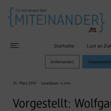
Startseite
Lust an Zu
{miteinander}
Siegerprojekt
25. März
2019
Lesedauer:
4
min
Vorgestellt: Wolfg