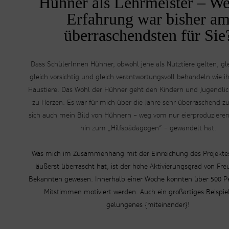
Hühner als Lehrmeister – We
Erfahrung war bisher a
überraschendsten für Sie
Dass SchülerInnen Hühner, obwohl jene als Nutztiere gelten, glei
gleich vorsichtig und gleich verantwortungsvoll behandeln wie i
Haustiere. Das Wohl der Hühner geht den Kindern und Jugendlic
zu Herzen. Es war für mich über die Jahre sehr überraschend zu
sich auch mein Bild von Hühnern – weg vom nur eierproduzieren
hin zum „Hilfspädagogen“ – gewandelt hat.
Was mich im Zusammenhang mit der Einreichung des Projekte
äußerst überrascht hat, ist der hohe Aktivierungsgrad von Fr
Bekannten gewesen. Innerhalb einer Woche konnten über 500 
Mitstimmen motiviert werden. Auch ein großartiges Beispiel
gelungenes {miteinander}!