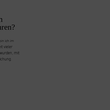
m
hren?
bin ich im
it vieler
 wurden, mit
eichung.