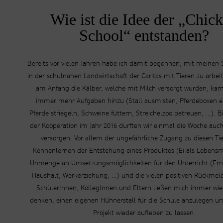
Wie ist die Idee der „Chic
School“ entstanden?
Bereits vor vielen Jahren habe ich damit begonnen, mit meinen
in der schulnahen Landwirtschaft der Caritas mit Tieren zu arbei
am Anfang die Kälber, welche mit Milch versorgt wurden, ka
immer mehr Aufgaben hinzu (Stall ausmisten, Pferdeboxen e
Pferde striegeln, Schweine füttern, Streichelzoo betreuen, …). 
der Kooperation im Jahr 2016 durften wir einmal die Woche auc
versorgen. Vor allem der ungefährliche Zugang zu diesen Tie
Kennenlernen der Entstehung eines Produktes (Ei als Lebensmi
Unmenge an Umsetzungsmöglichkeiten für den Unterricht (Er
Haushalt, Werkerziehung, …) und die vielen positiven Rückme
SchülerInnen, KollegInnen und Eltern ließen mich immer wie
denken, einen eigenen Hühnerstall für die Schule anzulegen un
Projekt wieder aufleben zu lassen.