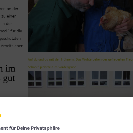
nnen an der
 zu einer
 in der
hool“ für die
geschützten
 Arbeitsleben
Auf du und du mit den Hühnern. Das Wohlergehen der gefiederten Freun
n im
School“ jederzeit im Vordergrund.
 gut
ung und -
(z.B. das
ch der
erden zur