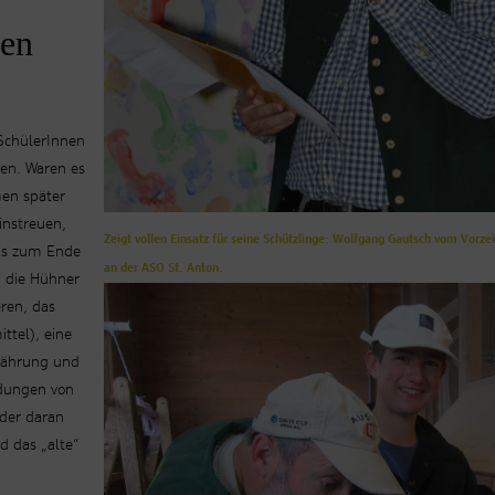
ken
 SchülerInnen
ten. Waren es
men später
instreuen,
Zeigt vollen Einsatz für seine Schützlinge: Wolfgang Gautsch vom Vorze
Bis zum Ende
an der ASO St. Anton.
h die Hühner
ren, das
ttel), eine
nährung und
ldungen von
der daran
d das „alte“