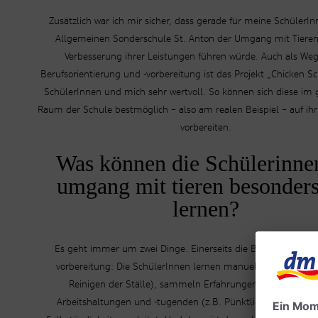
Zusätzlich war ich mir sicher, dass gerade für meine SchülerI
Allgemeinen Sonderschule St. Anton der Umgang mit Tieren
Verbesserung ihrer Leistungen führen würde. Auch als Weg
Berufsorientierung und -vorbereitung ist das Projekt „Chicken Sc
SchülerInnen und mich sehr wertvoll. So können sich diese im 
Raum der Schule bestmöglich – also am realen Beispiel – auf ihr
vorbereiten.
Was können die Schülerinne
umgang mit tieren besonders
lernen?
Es geht immer um zwei Dinge. Einerseits die Berufsorientier
vorbereitung: Die SchülerInnen lernen manuelle Tätigkeiten 
Reinigen der Ställe), sammeln Erfahrungen in dem Berei
Arbeitshaltungen und -tugenden (z.B. Pünktlichkeit) und w