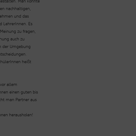
gestalten. Man könnte
inen nachhaltigen,
 Nehmen und das
d LehrerInnen. Es
 Meinung zu fragen,
inung auch zu
den der Umgebung
Entscheidungen.
chülerInnen heißt
 vor allem
nnen einen guten bis
ucht man Partner aus
nnen herausholen!