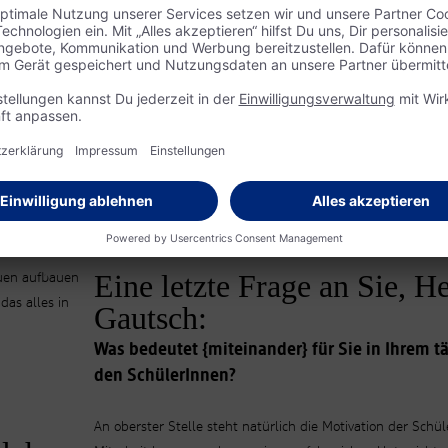
Komponente.
 müssen die
tung für ihr
ielfeld“ für
en schlecht
odukt „Ei“
 Lernaspekte.
 SchülerInnen
Wo kommt’s her? Diese Frage stellt man sich an der ASO St. Anton nich
en
Produkte geht. Hier zum Beispiel beim praxisnahen Unterricht an den
Kräuterhochbeeten.
dern und
Eine letzte Frage an Sie, He
auen aufbauen
as alles in
Gautsch:
Was bedeutet {miteinander} für Sie in Ihrem t
den SchülerInnen?
An oberster Stelle steht natürlich die Motivation der Sch