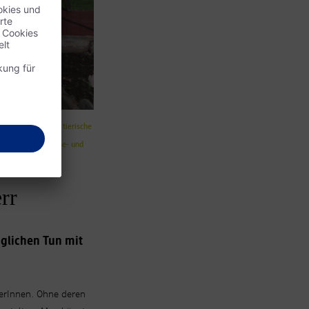
t nur, wenn es um tierische
 hauseigenen Gemüse- und
rr
äglichen Tun mit
ülerInnen. Ohne deren