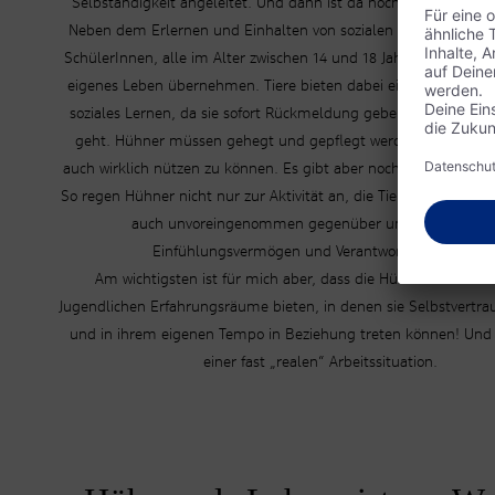
Selbständigkeit angeleitet. Und dann ist da noch die soziale 
Neben dem Erlernen und Einhalten von sozialen Kompetenzen
SchülerInnen, alle im Alter zwischen 14 und 18 Jahren, Verantwor
eigenes Leben übernehmen. Tiere bieten dabei ein perfektes „Sp
soziales Lernen, da sie sofort Rückmeldung geben, wenn es ihn
geht. Hühner müssen gehegt und gepflegt werden, um das Pr
auch wirklich nützen zu können. Es gibt aber noch viele weitere
So regen Hühner nicht nur zur Aktivität an, die Tiere treten den
auch unvoreingenommen gegenüber und fordern der
Einfühlungsvermögen und Verantwortungsgefühl.
Am wichtigsten ist für mich aber, dass die Hühner den Kin
Jugendlichen Erfahrungsräume bieten, in denen sie Selbstvertr
und in ihrem eigenen Tempo in Beziehung treten können! Und d
einer fast „realen“ Arbeitssituation.