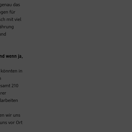
 genau das
ngen für
ch mit viel
nährung
und
und wenn ja,
 könnten in
m
esamt 210
hrer
larbeiten
en wir uns
uns vor Ort