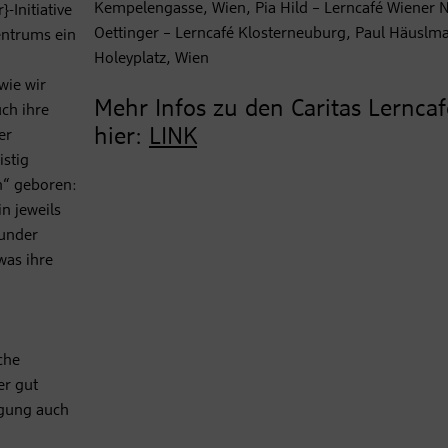
Kempelengasse, Wien, Pia Hild – Lerncafé Wiener N
Initiative
Oettinger – Lerncafé Klosterneuburg, Paul Häuslma
entrums ein
Holeyplatz, Wien
wie wir
Mehr Infos zu den Caritas Lerncaf
ch ihre
hier:
LINK
er
istig
n“ geboren:
n jeweils
sunder
was ihre
che
er gut
egung auch