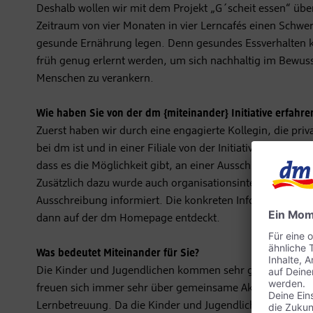
Deshalb wollen wir mit dem Projekt „G´scheit essen“ übe
Zeitraum von vier Monaten in vier Lerncafés einen Schwe
gesunde Ernährung legen. Denn gesundes Essverhalten k
früh genug erlernt werden, um sich nachhaltig im Bewuss
Menschen zu verankern.
Wie haben Sie von der dm {miteinander} Initiative erfahre
Zuerst haben wir durch eine engagierte Kollegin, die priv
bei dm ist und in einer Filiale von der Initiative gelesen h
dass es die Möglichkeit gibt, an einer Ausschreibung tei
Zusätzlich dazu wurde auch organisationsintern über die
Ausschreibung informiert. Die konkreten Informationen 
dann auf der dm Homepage entdeckt.
Was bedeutet Miteinander für Sie?
Die Kinder und Jugendlichen kommen sehr gerne ins Ler
freuen sich immer sehr über gemeinsame Aktivitäten auß
Lernbetreuung. Da die Kinder und Jugendlichen über ein