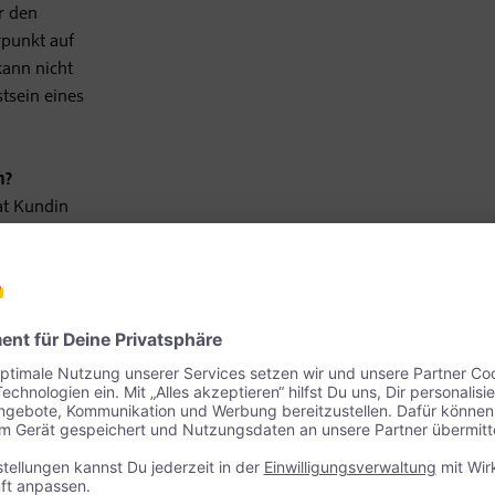
r den
rpunkt auf
ann nicht
tsein eines
n?
at Kundin
at, erfahren,
lzunehmen.
haben wir
ncafé und
erhalb der
en längeren