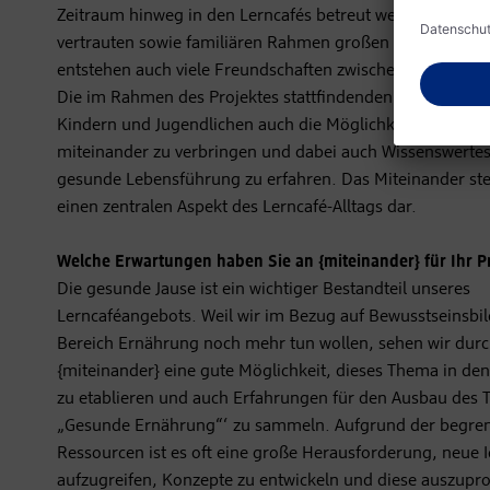
Zeitraum hinweg in den Lerncafés betreut werden und au
vertrauten sowie familiären Rahmen großen Wert gelegt 
entstehen auch viele Freundschaften zwischen den Besuc
Die im Rahmen des Projektes stattfindenden Workshops 
Kindern und Jugendlichen auch die Möglichkeit, mehr Zei
miteinander zu verbringen und dabei auch Wissenswertes
gesunde Lebensführung zu erfahren. Das Miteinander stel
einen zentralen Aspekt des Lerncafé-Alltags dar.
Welche Erwartungen haben Sie an {miteinander} für Ihr Pr
Die gesunde Jause ist ein wichtiger Bestandteil unseres
Lerncaféangebots. Weil wir im Bezug auf Bewusstseinsbi
Bereich Ernährung noch mehr tun wollen, sehen wir dur
{miteinander} eine gute Möglichkeit, dieses Thema in den
zu etablieren und auch Erfahrungen für den Ausbau des
„Gesunde Ernährung“‘ zu sammeln. Aufgrund der begre
Ressourcen ist es oft eine große Herausforderung, neue 
aufzugreifen, Konzepte zu entwickeln und diese auszupro