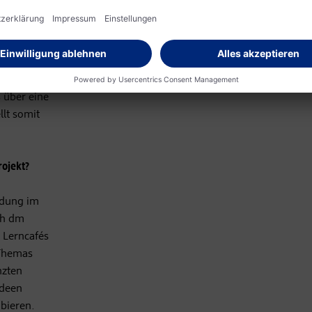
f einen
wird,
herInnen.
bieten den
t
 über eine
lt somit
ojekt?
ldung im
ch dm
 Lerncafés
 Themas
nzten
Ideen
bieren.