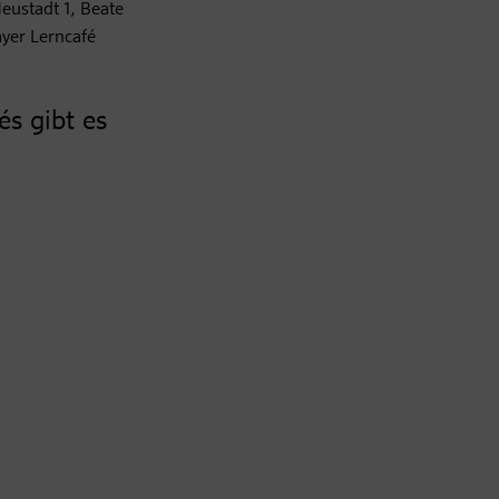
eustadt 1, Beate
yer Lerncafé
és gibt es