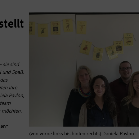
tellt
 sie sind
l und Spaß.
 das
ten ihre
ela Pavlon,
tteam
n möchten.
sen"
(von vorne links bis hinten rechts) Daniela Pavlon –