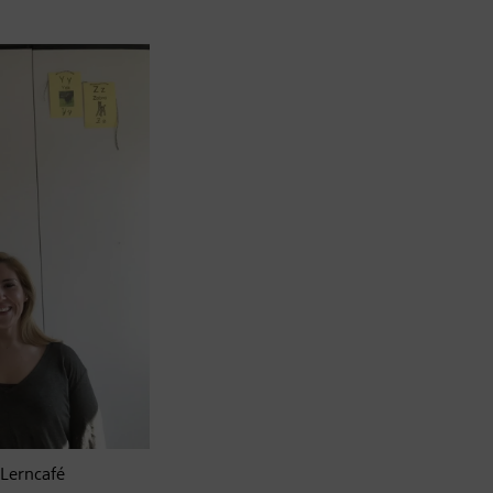
 Lerncafé