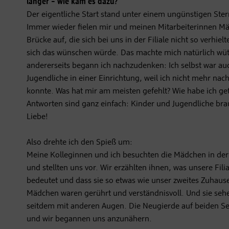
länger – wie kam es dazu?
Der eigentliche Start stand unter einem ungünstigen Ster
Immer wieder fielen mir und meinen Mitarbeiterinnen M
Brücke auf, die sich bei uns in der Filiale nicht so verhiel
sich das wünschen würde. Das machte mich natürlich wü
andererseits begann ich nachzudenken: Ich selbst war auc
Jugendliche in einer Einrichtung, weil ich nicht mehr nac
konnte. Was hat mir am meisten gefehlt? Wie habe ich get
Antworten sind ganz einfach: Kinder und Jugendliche br
Liebe!
Also drehte ich den Spieß um:
Meine Kolleginnen und ich besuchten die Mädchen in der
und stellten uns vor. Wir erzählten ihnen, was unsere Fili
bedeutet und dass sie so etwas wie unser zweites Zuhause 
Mädchen waren gerührt und verständnisvoll. Und sie se
seitdem mit anderen Augen. Die Neugierde auf beiden S
und wir begannen uns anzunähern.