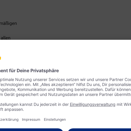
lmäßigen
allen
 darüber und
iliale,
heit
 mit den
 eine