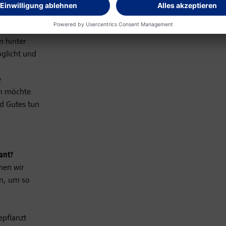
 begegnet
wo ich bin.
be mich auch
n hinter
glicht und
e
n möchte.
d Gutes tun
ant?
enen wir
en, um so
epflanzt