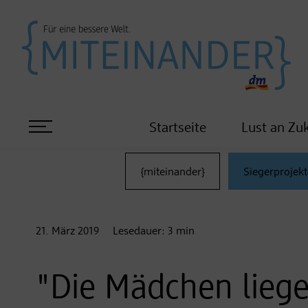
Startseite
Lust an Zu
{miteinander}
Siegerprojekt
21. März
2019
Lesedauer:
3
min
"Die Mädchen lieg