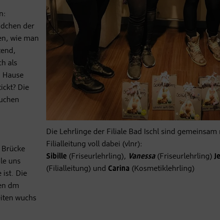
n:
ädchen der
ten, wie man
tend,
h als
h Hause
ickt? Die
auchen
Die Lehrlinge der Filiale Bad Ischl sind gemeinsam 
Filialleitung voll dabei (vlnr):
 Brücke
Sibille
(Friseurlehrling),
Vanessa
(Friseurlehrling)
J
ale uns
(Filialleitung) und
Carina
(Kosmetiklehrling)
ist. Die
hen dm
eiten wuchs