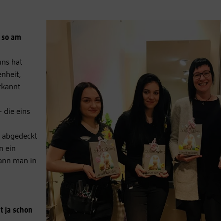
 so am
uns hat
nheit,
rkannt
 die eins
e abgedeckt
n ein
kann man in
t ja schon