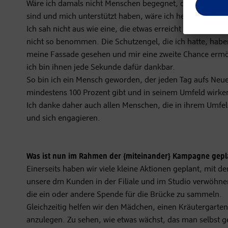
Wäre ich damals nicht Menschen begegnet, die mir offen
sind und mich unterstützt haben, wäre ich heute nicht da 
Ich sah nicht aus wie eine, die etwas erreicht und ich ha
nicht so benommen. Die Schutzengel, die ich hatte, habe
meine Fassade gesehen und mir eine zweite Chance ermö
ich bin ihnen jede Sekunde dafür dankbar.
So bin ich ein Mensch geworden, der jeden Tag aufs Neu
mindestens 100 Prozent gibt und in seinem Umfeld wirke
Ich danke daher auch allen Menschen, die in ihrem Umfel
und sich engagieren.
Was ist nun im Rahmen der {miteinander} Kampagne gepl
Einerseits haben wir viele kleine Aktionen geplant, mit d
unsere dm Kunden in der Filiale und im Studio verwöhn
die ein oder andere Spende für die Brücke zu sammeln.
Gleichzeitig helfen wir den Mädchen, einen Kräutergarten
anzulegen. Zu sehen, wie etwas wächst, das man selbst g