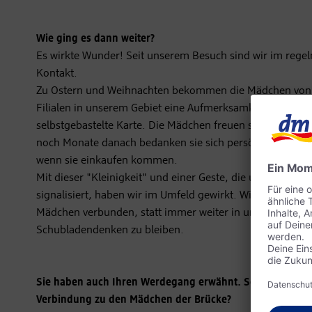
Wie ging es dann weiter?
Es wirkte Wunder! Seit unserem Besuch sind wir im rege
Kontakt.
Zu Ostern und Weihnachten bekommen die Mädchen von 
Filialen in unserem Gebiet eine Aufmerksamkeit und eine
selbstgebastelte Karte. Die Mädchen freuen sich so sehr
noch Monate danach bedanken sie sich persönlich in der F
wenn sie einkaufen kommen.
Mit dieser "Kleinigkeit" und einer Geste, die unsere Offen
signalisiert, haben wir im Umfeld gewirkt. Wir haben uns
Mädchen verbunden, statt immer weiter in unserem
Schubladendenken zu bleiben.
Sie haben auch Ihren Werdegang erwähnt. Sehen Sie hier
Verbindung zu den Mädchen der Brücke?