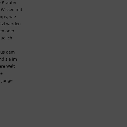
e Kräuter
 Wissen mit
ops, wie
etzt werden
en oder
eue ich
 aus dem
nd sie im
ere Welt
re
r junge