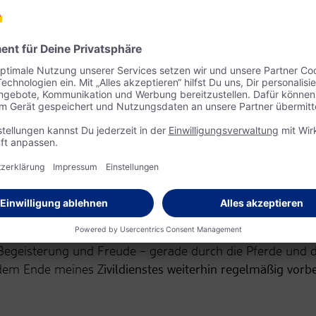
ren
eigetragen
e die
el am
Lichtblickhof
of konnte ich viele neue und wertvolle Erfahrungen samme
 meistern. Dinge, die mir selbstverständlich sind, kosten 
Begeisterung und Freude – gerade durch die Pferde und 
 dem Ende meines Z
ivildienstes weiterhin regelmäßig vo