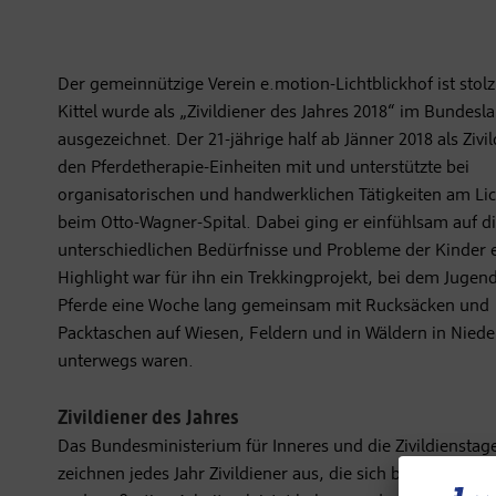
Der gemeinnützige Verein e.motion-Lichtblickhof ist stolz
Kittel wurde als „Zivildiener des Jahres 2018“ im Bundesl
ausgezeichnet.
Der 21-jährige half ab Jänner 2018 als Zivi
den Pferdetherapie-Einheiten mit und unterstützte bei
organisatorischen und handwerklichen Tätigkeiten am Lic
beim Otto-Wagner-Spital. Dabei ging er einfühlsam auf d
unterschiedlichen Bedürfnisse und Probleme der Kinder e
Highlight war für ihn ein Trekkingprojekt, bei dem Jugen
Pferde eine Woche lang gemeinsam mit Rucksäcken und
Packtaschen auf Wiesen, Feldern und in Wäldern in Niede
unterwegs waren.
Zivildiener des Jahres
Das Bundesministerium für Inneres und die Zivildienstag
zeichnen jedes Jahr Zivildiener aus, die sich besonders e