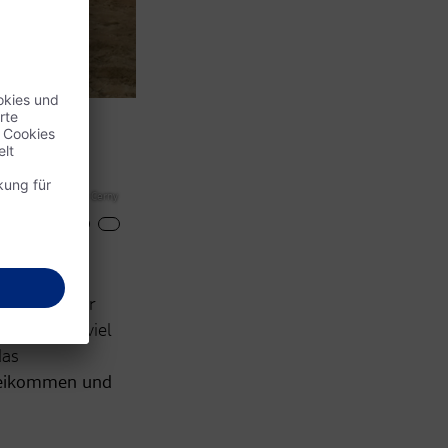
LPD Thomas Cerny
ln. Viele der
für sie so viel
das
rbeikommen und