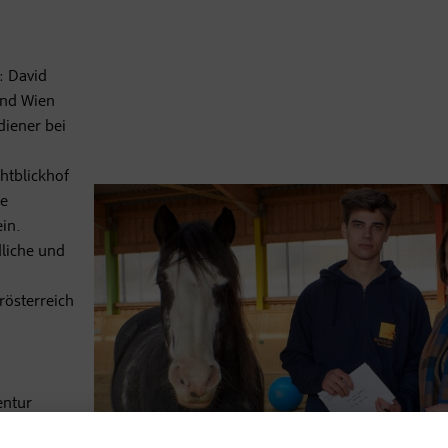
: David
and Wien
ldiener bei
htblickhof
ie
in.
dliche und
rösterreich
entur
ngagieren