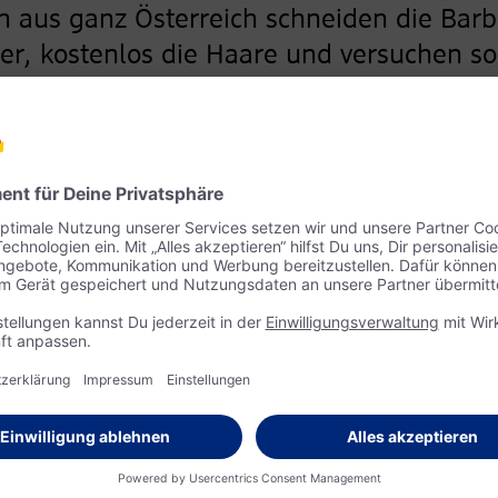
aus ganz Österreich schneiden die Barb
der, kostenlos die Haare und versuchen so
nd auf Mallorca konnten die Barbers
Kontakt
g im Jahr 2016 fast 15.000 bedürftigen
tten zu mehr Würde und einem neuen
Sozialer Fri
Brotherhood
ch dazu beigetragen haben auch die 21
Kerstin Distl
insätzen in verschiedenen karitativen
Großbergwe
ich fast 600 Menschen, darunter viele
5300 Hallwa
uen Haarschnitt freuen. Das einzigartige
barberangel
on der kreativen Köpfe: Sie alle
http://www.b
 die Kosten für Anfahrt, Übernachtungen
sche. Die meisten Mitglieder sind
 Salons, die sich in ihrer Freizeit bei