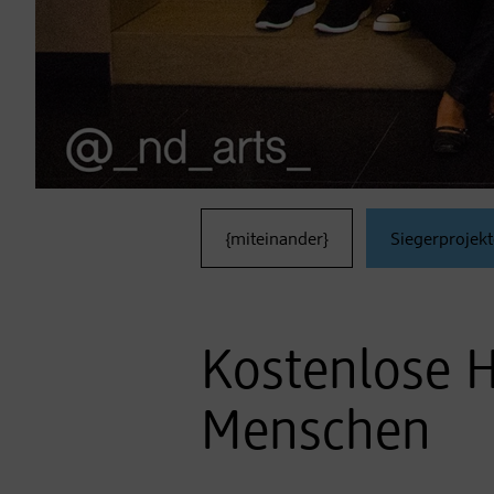
{miteinander}
Siegerprojekt
Kostenlose H
Menschen