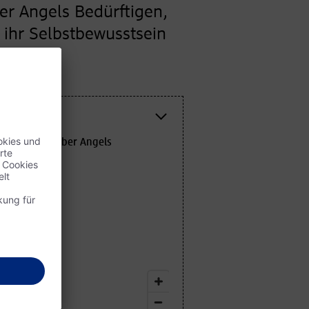
er Angels Bedürftigen,
 ihr Selbstbewusstsein
seurverein Barber Angels
 Austria
er
g 10
ng
s@sbg.at
-a-b.club