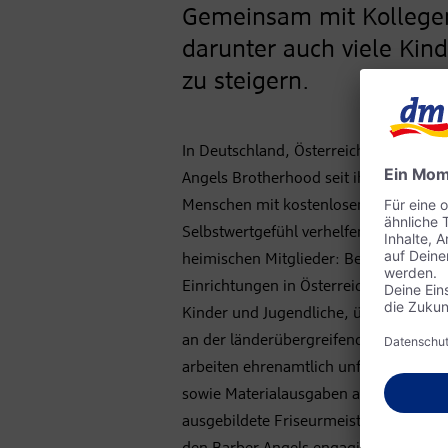
Gemeinsam mit Kollegen 
darunter auch viele Kin
zu steigern.
In Deutschland, Österreich, Schweiz u
Angels Brotherhood seit ihrer Gründun
Menschen mit kostenlosen Haarschni
Selbstwertgefühl verhelfen. Maßgebli
heimischen Mitglieder: Bei bislang 6 E
Einrichtungen in Österreich, durften s
Kinder und Jugendliche, über einen ne
an der länderübergreifenden Organisati
arbeiten ehrenamtlich unf finanzieren
sowie Materialausgaben aus eigener Ta
ausgebildete Friseurmeister mit eigenen