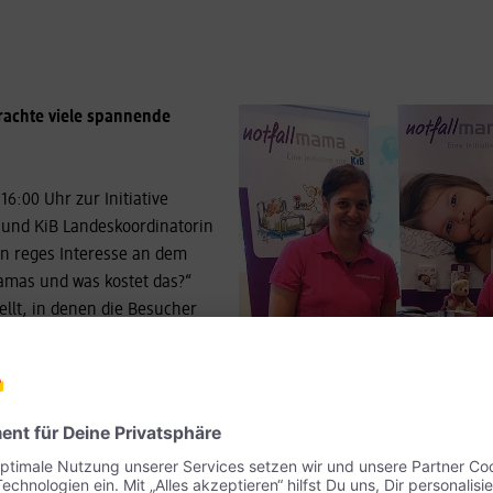
brachte viele spannende
16:00 Uhr zur Initiative
 und KiB Landeskoordinatorin
en reges Interesse an dem
mamas und was kostet das?“
llt, in denen die Besucher
tfallpflaster und die schönen
tig verstaut werden. „Ich
ele interessierte
unterstützen konnten.“, so
 nicht und nahmen die
n aber auch schon. „Eine