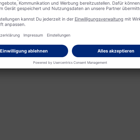
r lachend im Vorbeigehen.
er Familie, bei der sie im
kleine Lea krank. Auch sie
.
den Infotag und den