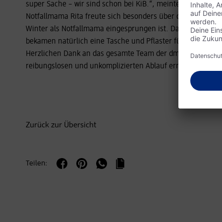
super Sache – wir sind schon bei KiB.“, meinte eine Mutte
Notfallmama Rita freute sich besonders über den Besuch ein
Winter als Notfallmama eingesprungen ist. Damals war die 
bekamen natürlich eine Tasche und Pflaster für den Notfall
Herzlichen Dank an das gesamte Team der dm Filiale, das 
reibungslosen und unkomplizierten Ablauf ermöglicht hat!
Zurück zur Übersicht
Teilen: