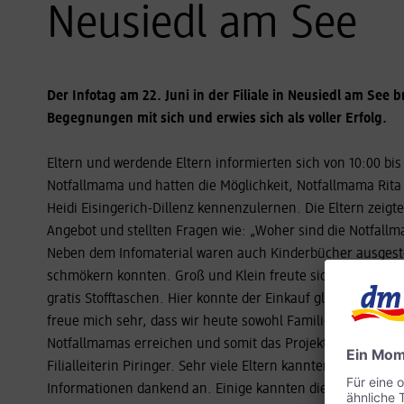
Neusiedl am See
Der Infotag am 22. Juni in der Filiale in Neusiedl am See 
Begegnungen mit sich und erwies sich als voller Erfolg.
Eltern und werdende Eltern informierten sich von 10:00 bis 
Notfallmama und hatten die Möglichkeit, Notfallmama Rita
Heidi Eisingerich-Dillenz kennenzulernen. Die Eltern zeigt
Angebot und stellten Fragen wie: „Woher sind die Notfall
Neben dem Infomaterial waren auch Kinderbücher ausgeste
schmökern konnten. Groß und Klein freute sich über die No
gratis Stofftaschen. Hier konnte der Einkauf gleich nachhal
freue mich sehr, dass wir heute sowohl Familien als auch vi
Notfallmamas erreichen und somit das Projekt nachhaltig 
Filialleiterin Piringer. Sehr viele Eltern kannten KiB noch
Informationen dankend an. Einige kannten die Organisatio