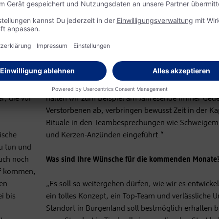
– damit
ortlaufendes
„Dass die Familien nur ein bis drei Wochen am Hof s
ig
ein Schutz für die Mitarbeiter. Wir müssen aber in 
berührbar bleiben, damit gute Beziehungen entsteh
Teil unserer Profession, mitzufühlen, mitzulache
mitzuweinen. Deshalb ist Psychohygiene wichtig. Ei
für sich selbst Copingstrategien entwickeln, anderer
uns im Team auch gegenseitig, wenn eines der Kinde
r, die vor
halten wir zum Beispiel am Jahresende immer Gedenk
Verstorbenen ab, verbringen bewusst Zeit in der K
Rituale in den Teambesprechungen wie Schweigem
ische
und Kerzen-Anzünden eingeführt.“
zu tun und
auch noch
Was sind Ihre Wünsche für die kommenden Monate
of kommen,
hen
„Es soll so weitergehen dürfen, wie wir es entwick
i bis
ein tolles Konzept, ein Top-Team und verlässliche Un
Standort in Burgenland soll bestmöglich erhalten b