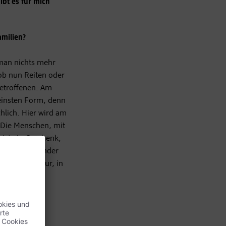
bt es für mich
amilien?
 man nichts mehr
ob nun Reiten oder
Betroffenen. Am
reinsten Form, denn
chlich. Hier wird am
 Die Menschen, mit
 ist ein Geschenk,
rhof macht Kinder
e: in der Natur, in
 Gefühl,