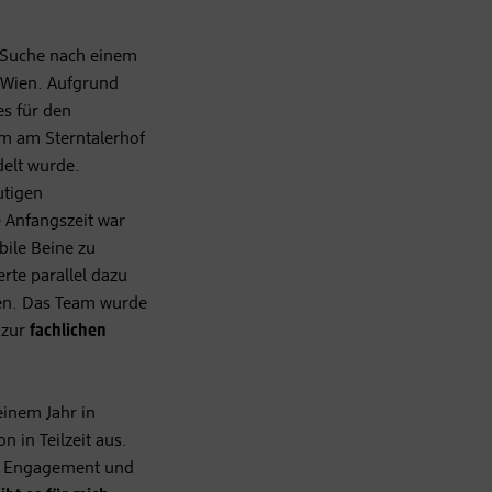
 Suche nach einem
 Wien. Aufgrund
s für den
kum am Sterntalerhof
elt wurde.
utigen
e Anfangszeit war
bile Beine zu
erte parallel dazu
ngen. Das Team wurde
 zur
fachlichen
einem Jahr in
n in Teilzeit aus.
em Engagement und