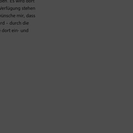
aben. Es wird dort
 Verfügung stehen
wünsche mir, dass
rd – durch die
 dort ein- und