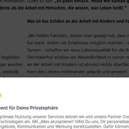
 Motivation, Gutes zu tun:
„Es passt einfach. Heute wie damals gi
nderes als die Arbeit mit Menschen, die wissen, was Leben heißt.“
Was ist das Schöne an der Arbeit mit Kindern und F
„Wir helfen Familien, denen man gesagt hat, dass
tun kann. Indem wir Erlebnisse möglich machen – 
Tanzen – schaffen wir neue Lebensqualität für die 
 begleiten
Sterntalerhof erleben wir Wesentlichkeit in seiner 
iger wurden
an der Arbeit mit Kindern ist absolut nichts oberflä
., weshalb
Kern des Lebens miteinander gelacht und geweint.
 zehn
denen wir zu tun haben, wissen worum es geht – es
tungsteam
Zeit mit ihnen verbringen zu dürfen. Der Sterntale
nnerhalb
zwar nicht gesund, aber er schafft heilende Moment
be ist es,
Form einer großen Familie des Miteinanders und im
 verantworte
beheimatet zu sein.“
 an den
Räume und
Wie gehen Sie mit dem Thema Tod um?