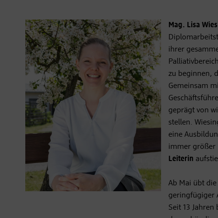
Mag. Lisa Wie
Diplomarbeitst
ihrer gesammel
Palliativbereic
zu beginnen, 
Gemeinsam mit
Geschäftsführ
geprägt von wi
stellen. Wiesin
eine Ausbildun
immer größer 
Leiterin
aufsti
Ab Mai übt di
geringfügiger A
Seit 13 Jahre