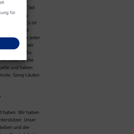
ind, ist zum Teil
der Begleitung
en können. Es ist
n und manchmal
nerseits muss jeder
seits stützen wir
r verstirbt. So
rituale für die
apelle und haben
inute, Gong-Läuten
?
elt haben. Wir haben
terstützer. Unser
leiben und der