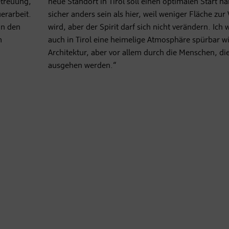
etreuung,
neue Standort in Tirol soll einen optimalen Start h
erarbeit.
sicher anders sein als hier, weil weniger Fläche zur
on den
wird, aber der Spirit darf sich nicht verändern. Ich 
m
auch in Tirol eine heimelige Atmosphäre spürbar wi
Architektur, aber vor allem durch die Menschen, die
ausgehen werden.“