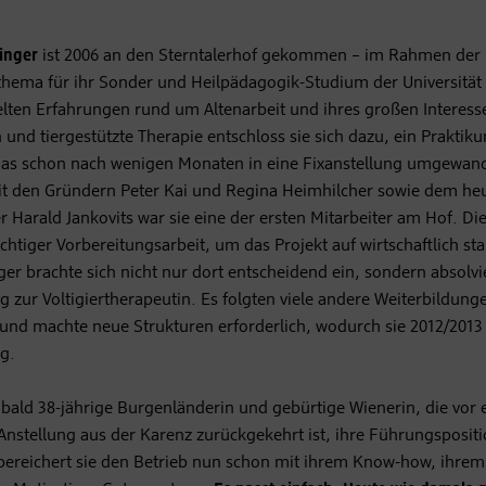
singer
ist 2006 an den Sterntalerhof gekommen – im Rahmen der
hema für ihr Sonder und Heilpädagogik-Studium der Universität
ten Erfahrungen rund um Altenarbeit und ihres großen Interesse
h und tiergestützte Therapie entschloss sie sich dazu, ein Prakti
das schon nach wenigen Monaten in eine Fixanstellung umgewand
 den Gründern Peter Kai und Regina Heimhilcher sowie dem he
er Harald Jankovits war sie eine der ersten Mitarbeiter am Hof. Di
chtiger Vorbereitungsarbeit, um das Projekt auf wirtschaftlich sta
ger brachte sich nicht nur dort entscheidend ein, sondern absolvi
g zur Voltigiertherapeutin. Es folgten viele andere Weiterbildu
und machte neue Strukturen erforderlich, wodurch sie 2012/2013
eg.
e bald 38-jährige Burgenländerin und gebürtige Wienerin, die vor 
nstellung aus der Karenz zurückgekehrt ist, ihre Führungspositio
n bereichert sie den Betrieb nun schon mit ihrem Know-how, ihr