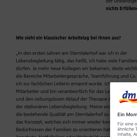
der unbändigen
nichts Erfülle
Wie sieht ein klassischer Arbeitstag bei Ihnen aus?
„In den ersten Jahren am Sterntalerhof war ich in der
Lebensbegleitung tätig, das heißt, ich habe viele Familien
dürfen. Je mehr neue Kollegen wir bekamen, desto wicht
die Bereiche Mitarbeitergespräche, Teamführung und Co
ich zur fachlichen Leiterin ernannt wurde. Ich habe heute
Mitarbeiter und bin verantwortlich für das Lebensbeglei
und den reibungslosen Ablauf der Therapie-Aufenthalte i
der stationären Lebensbegleitung. Meine wichtigste Aufga
die bestehende Qualität am Sterntalerhof zu sichern. Ich
das Konzept, welches sich immer wieder kompromisslos
Bedürfnissen der Familien zu orientieren hat. Ob neue 