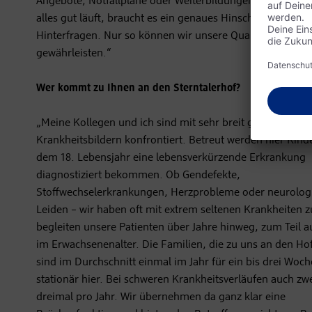
Angebote, Notfallpläne oder Weiterbildungen fürs Team 
alles gut läuft, braucht es ein genaues Hinschauen und f
Hinterfragen. Nur so können wir unsere Qualität langfrist
gewährleisten.“
Wer kommt zu Ihnen an den Sterntalerhof?
„Meine Kollegen und ich sind mit sehr breit gefächerten
Krankheitsbildern konfrontiert. Betreut werden hier Kinde
dem 18. Lebensjahr eine lebensverkürzende Erkrankung
diagnostiziert bekommen. Ob Gendefekte,
Stoffwechselerkrankungen, Herzprobleme oder neurolog
Leiden – wir haben oft mit extrem seltenen Krankheiten 
begleiten unsere Patienten über Jahre hinweg, zum Teil 
im Erwachsenenalter. Die Familien, die zu uns an den H
sind im Durchschnitt einmal im Jahr für ein bis drei Woc
stationär hier. Bei schweren Krankheitsverläufen auch zwe
dreimal pro Jahr. Wir übernehmen da ganz klar eine