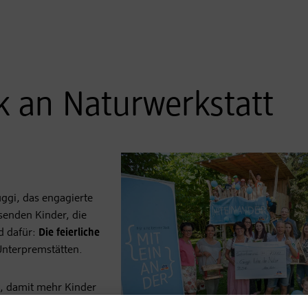
k an Naturwerkstatt
uggi, das engagierte
senden Kinder, die
d dafür:
Die feierliche
Unterpremstätten.
t, damit mehr Kinder
eren können. Aber es