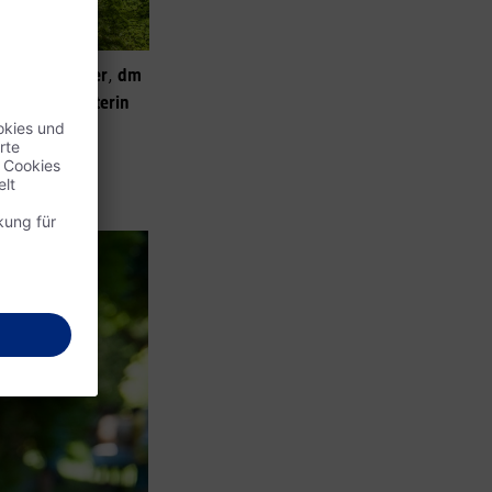
anuela Grüner
,
dm
nd
dm Filialleiterin
.