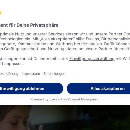
g sammeln noch bis
chen, um den Betrag zu
Mit dabei auch
dm Gebietsmanagerin M
ane gerade den Besuch
Lehrlingsbeautragte Claudia Schantl
u
gsarbeit leisten
Maria Gruber
sowie einige
dm Lehrlinge
n Krankenhäuser gehen
(c)Fotodienst/Kristofertisch
fzuhellen.“