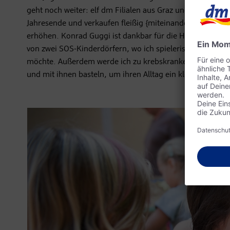
geht noch weiter: elf dm Filialen aus Graz und Umgebun
Jahresende und verkaufen fleißig {miteinander}-Tragetas
erhöhen. Konrad Guggi ist dankbar für die Hilfe: „Ich pl
von zwei SOS-Kinderdörfern, wo ich spielerisch Aufklärun
möchte. Außerdem werde ich zu krebskranken Kindern i
und mit ihnen basteln, um ihren Alltag ein klein wenig au