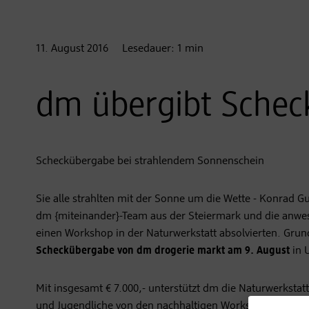
11. August
2016
Lesedauer:
1
min
dm übergibt Schec
Scheckübergabe bei strahlendem Sonnenschein
Sie alle strahlten mit der Sonne um die Wette - Konrad G
dm {miteinander}-Team aus der Steiermark und die anwe
einen Workshop in der Naturwerkstatt absolvierten. Grun
Scheckübergabe von dm drogerie markt am
9. August
in 
Mit insgesamt € 7.000,- unterstützt dm die Naturwerkstat
und Jugendliche von den nachhaltigen Workshops profiti