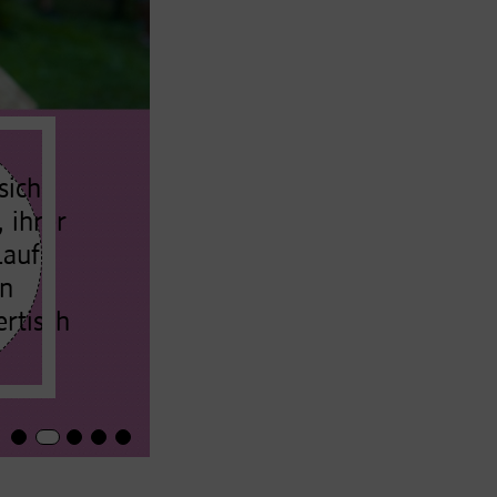
sich
 ihrer
Lauf
en
ertisch