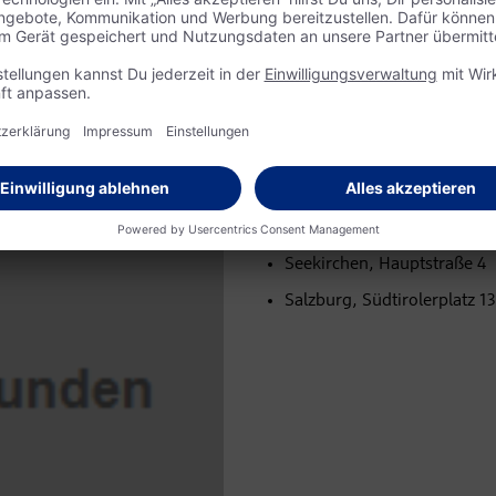
ortmittel für die Flachgauer
In den folgenden Filialen freuen s
auf großzügige Gaben für die Fla
n – die Kunden reagieren sehr
Obertrum, Jakobistraße 15
 aber wir haben uns auch sehr
e ich bestellt“, erzählt Anna
Hof bei Salzburg, Wolfgang
alzburger Bahnhof.
Eugendorf, Römerstraße 3
Oberndorf, Joseph-Mohr-St
Seekirchen, Hauptstraße 4
Salzburg, Südtirolerplatz 1