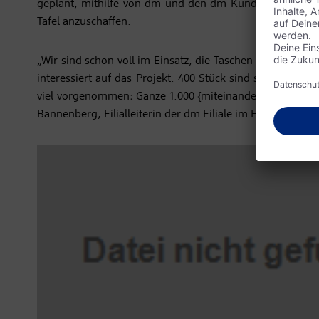
geplant, mithilfe von dm und den dm Kunden ein Transp
Tafel anzuschaffen.
„Wir sind schon voll im Einsatz, die Taschen zu verkaufe
interessiert auf das Projekt. 400 Stück sind schon weg,
viel vorgenommen: Ganze 1.000 {miteinander)-Taschen hab
Bannenberg, Filialleiterin der dm Filiale im Forum am S