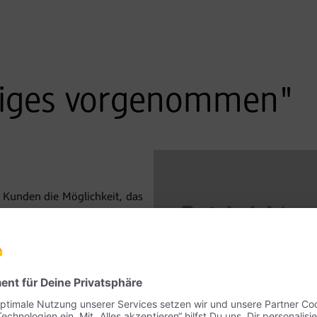
niges vorgenommen"
 Kunden die Möglichkeit, das
Zum einen sind an den Kassen
fgestellt, deren jeweiliger
 sind die Mitarbeiter in den
schen mit dem {miteinander}-
Verwendungszweck für das
So können Sie helfen!
 Caddy-Modell – denn es ist