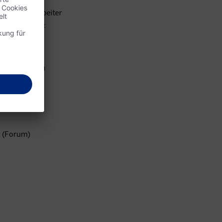
ich die Mitarbeiter
chgauer Tafel:
see Straße 30
raße 2
3 (Forum)