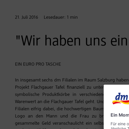
21. Juli
2016
Lesedauer:
1
min
"Wir haben uns ei
EIN EURO PRO TASCHE
In insgesamt sechs dm Filialen im Raum Salzburg haben
Projekt Flachgauer Tafel finanziell zu unterstützen. 
symbolische Produktkörbe in verschiedenen Größen au
Warenwert an die Flachgauer Tafel geht. Und zum anderen
Filialen eifrig dabei, die hochwertigen Baumwolltrageta
Logo an den Mann und die Frau zu bringen. Den 
gesammelte Geld veranschaulicht ein selbstgebasteltes