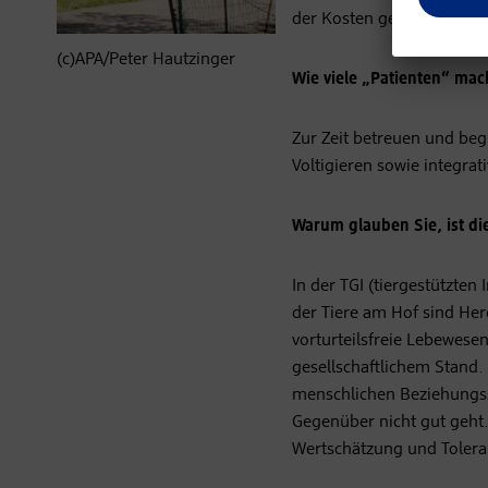
der Kosten gestemmt wer
(c)APA/Peter Hautzinger
Wie viele „Patienten“ mach
Zur Zeit betreuen und begl
Voltigieren sowie integrat
Warum glauben Sie, ist die
In der TGI (tiergestützten
der Tiere am Hof sind He
vorturteilsfreie Lebewes
gesellschaftlichem Stand
menschlichen Beziehungs
Gegenüber nicht gut geht.
Wertschätzung und Tolera