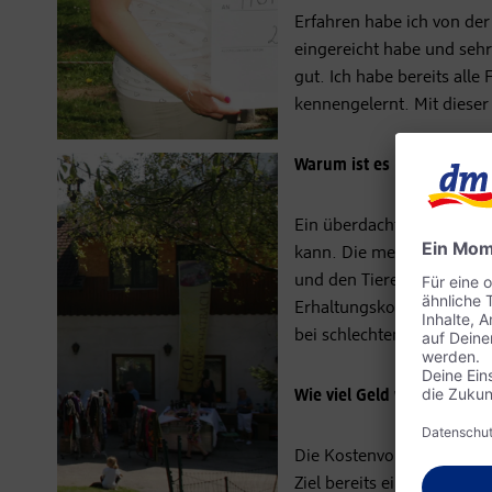
Erfahren habe ich von der 
eingereicht habe und sehr
gut. Ich habe bereits alle
kennengelernt. Mit dieser
Warum ist es notwendig, d
Ein überdachter Reitplatz
kann. Die meisten von un
und den Tieren aufzubauen
Erhaltungskosten für den 
bei schlechten Wetterphas
Wie viel Geld wird insges
Die Kostenvoranschläge, 
Ziel bereits ein Stückche