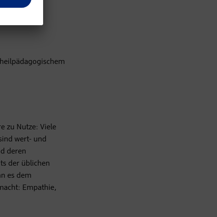
n, heilpädagogischem
re zu Nutze: Viele
sind wert- und
nd deren
ts der üblichen
nn es dem
smacht: Empathie,