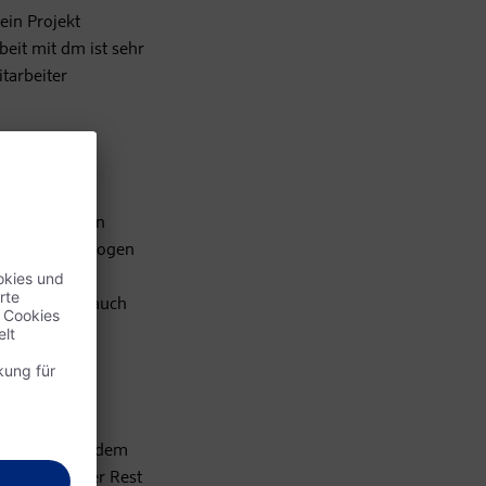
ein Projekt
eit mit dm ist sehr
itarbeiter
Regen arbeiten
apeuten/Pädagogen
ie
hes Arbeiten auch
k dm sind wir dem
damit auch der Rest