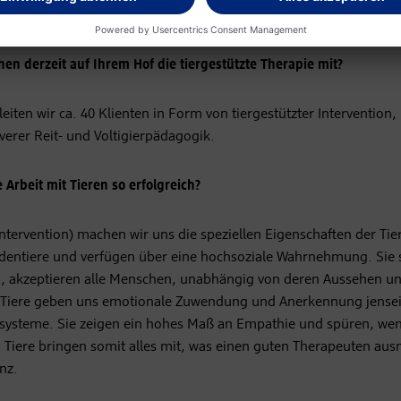
den kann.
en derzeit auf Ihrem Hof die tiergestützte Therapie mit?
eiten wir ca. 40 Klienten in Form von tiergestützter Interventio
iverer Reit- und Voltigierpädagogik.
 Arbeit mit Tieren so erfolgreich?
 Intervention) machen wir uns die speziellen Eigenschaften der Tie
rdentiere und verfügen über eine hochsoziale Wahrnehmung. Sie 
en, akzeptieren alle Menschen, unabhängig von deren Aussehen u
. Tiere geben uns emotionale Zuwendung und Anerkennung jensei
systeme. Sie zeigen ein hohes Maß an Empathie und spüren, we
 Tiere bringen somit alles mit, was einen guten Therapeuten au
nz.