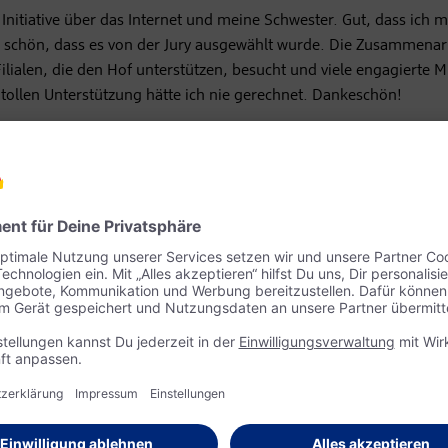
Initiative über das Internet und meine Schwester. Gut, dass ich m
 schön, dass es von der Jury ausgewählt wurde. Die Zusammenarb
 Filialen, die den Hof unterstützen, besucht und viele engagierte M
 tollen Unterstützung hätte ich nie gerechnet. Dankeschön!
en Reitplatz zu überdachen?
 ist wichtig, weil man erstens ungebunden von Wind, Sonne und 
s betreuten Klienten brauchen Zeit, um Vertrauen mit dem Ther
, da ist eine lange Winterpause kontraproduktiv. Zweitens sind d
Hof und die Tiere im Winter die gleichen, weswegen wirtschaftlic
en gewährleistet sein muss.
amt für den Ausbau des Außenbereichs benötigt?
die wir bisher eingeholt haben, machen rund € 130.000 aus. Dan
n näher. Derzeit sind wir auf der Suche nach weiteren Sponsoren, 